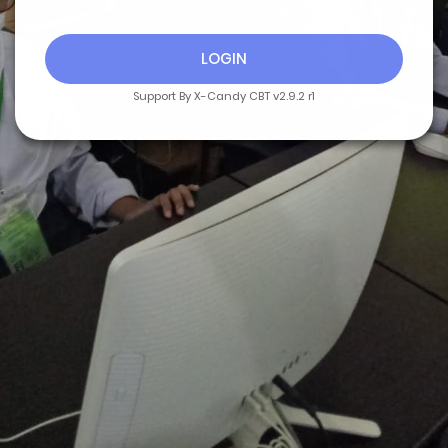
LOGIN
Support By X-Candy CBT v2.9.2 r1